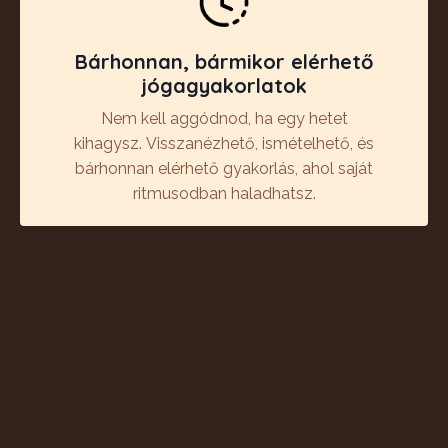
Bárhonnan, bármikor elérhető
jógagyakorlatok
Nem kell aggódnod, ha egy hetet
kihagysz.
Visszanézhető, ismételhető, és
bárhonnan elérhető gyakorlás, ahol saját
ritmusodban haladhatsz.