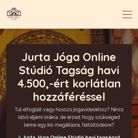
Jurta Jóga Online
Stúdió Tagság havi
4.500,-ért korlátlan
hozzáféréssel
Túl elfoglalt vagy hosszú jógavideókhoz? Nincs
időd eljárni órákra, de érzed, hogy szükséged
lenne egy kis megállásra, feltöltődésre?
A
Jurta Jóga Online Stúdió havi tagságot